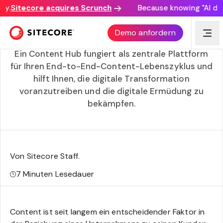
.
Sitecore acquires Scrunch
Because knowing "AI disco
Warum ein Content Hub eine "Must-have"-
Demo anfordern
Technologie ist
Ein Content Hub fungiert als zentrale Plattform
für Ihren End-to-End-Content-Lebenszyklus und
hilft Ihnen, die digitale Transformation
voranzutreiben und die digitale Ermüdung zu
bekämpfen.
Von Sitecore Staff
.
7
Minuten Lesedauer
Content ist seit langem ein entscheidender Faktor in