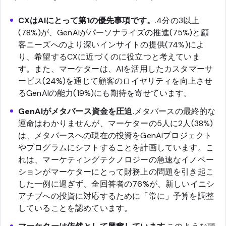
CXはAIにとって第1の優先事項です。
.4分の3以上
(78%)が、GenAIがパーソナライズの推進(75%)と顧
客ニーズへのより深いインサイトの提供(74%)によ
り、希望するCXに近づくのに役立つと考えていま
す。また、マーケターは、AIを活用したカスタマーサ
ービス(24%)を通じて顧客のロイヤリティを向上させ
るGenAIの能力(19%)にも期待を寄せています。
GenAIがメタバース資金を圧迫
.メタバースの最終的な
運命はわかりませんが、マーケターの5人に2人(38%)
は、メタバースへの現在の投資をGenAIプロジェクト
やプログラムにシフトすることを計画しています。こ
れは、マーケティングテクノロジーの急速なイノベー
ションがマーケターにとって財務上の問題を引き起こ
した一例に過ぎず、全回答者の76%が、新しいイニシ
アチブへの投資に対応するために「常に」予算を調整
していることを認めています。