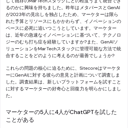
して既存のMarTechスタックにどの程度うまく統合でき
るのかに興味を持ちました。昨年はメタバースとGenAI
が2023年の見出しを独占したため、マーケターは限ら
れた予算とリソースにもかかわらず、イノベーションの
ペースに必死に追いつこうとしています。マーケター
は、近年の急速なイノベーションに基づいて、テクノロ
ジーのむち打ち症を経験していますか?また、GenAIソ
リューションをMarTechスタックに管理可能な方法で統
合することをどのように考えるのが最善でしょうか?
これらの問題の核心に迫るために、Sitecoreはマーケタ
ーにGenAIに対する彼らの意見と計画について調査しま
した。調査結果は、新しいプラットフォームを試すこと
に対するマーケターの好奇心と回復力を明らかにしまし
た。
マーケターの5人に4人がChatGPTを試した
ことがある