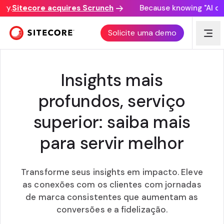
y.
Sitecore acquires Scrunch
Because knowing "AI disco
SALESFORCE E SITECORE ACCELERATOR
Solicite uma demo
NOTÁVEIS
Insights mais
profundos, serviço
superior: saiba mais
para servir melhor
Transforme seus insights em impacto. Eleve
as conexões com os clientes com jornadas
de marca consistentes que aumentam as
conversões e a fidelização.