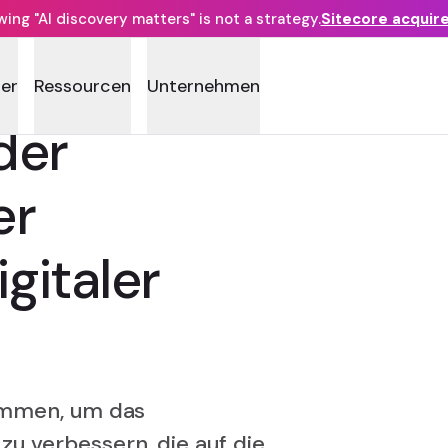
ng "AI discovery matters" is not a strategy.
Sitecore acquir
ner
Ressourcen
Unternehmen
der
er
igitaler
sammen, um das
u verbessern, die auf die