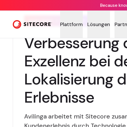
Because knowi
AVILINGA + SITECORE
Plattform
Lösungen
Part
Verbesserung 
Exzellenz bei d
Lokalisierung d
Erlebnisse
Avilinga arbeitet mit Sitecore zu
Kundenerlebnis durch Technologie z