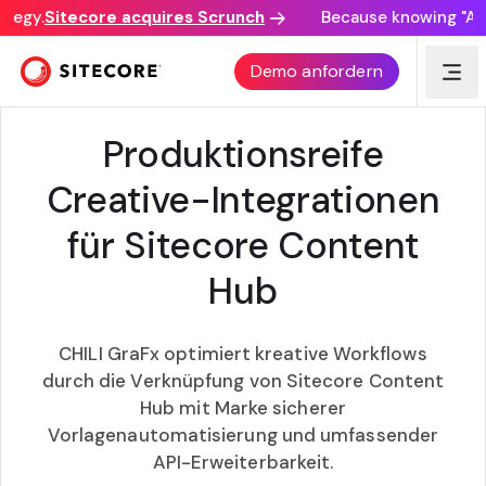
tegy.
Sitecore acquires Scrunch
Because knowing "AI d
SITECORE + CHILI VERÖFFENTLICHEN
Demo anfordern
Produktionsreife
Creative-Integrationen
für Sitecore Content
Hub
CHILI GraFx optimiert kreative Workflows
durch die Verknüpfung von Sitecore Content
Hub mit Marke sicherer
Vorlagenautomatisierung und umfassender
API-Erweiterbarkeit.