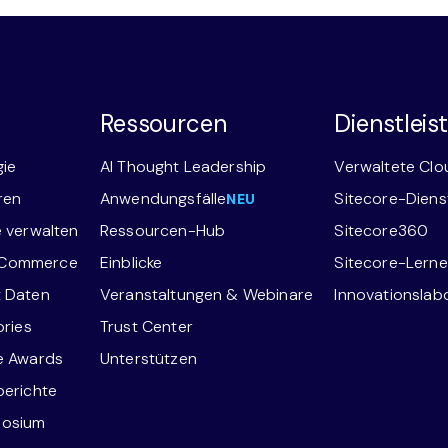
Ressourcen
Dienstlei
gie
AI Thought Leadership
Verwaltete Clo
ren
Anwendungsfälle
Sitecore-Diens
NEU
e verwalten
Ressourcen-Hub
Sitecore360
-Commerce
Einblicke
Sitecore-Lern
t Daten
Veranstaltungen & Webinare
Innovationslabor
ories
Trust Center
ce Awards
Unterstützen
berichte
posium