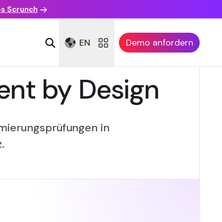
es Scrunch
EN
Demo anfordern
ent by Design
imierungsprüfungen in
.