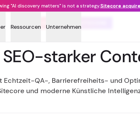
ng "AI discovery matters" is not a strategy.
Sitecore acquir
SITEIMPROVE + SITECORE
ner
Ressourcen
Unternehmen
, SEO-starker Cont
rt Echtzeit-QA-, Barrierefreiheits- und Opt
Sitecore und moderne Künstliche Intelligenz