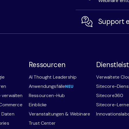
Webinare ent
Support e
Ressourcen
Dienstlei
gie
AI Thought Leadership
Verwaltete Clo
ren
Anwendungsfälle
Sitecore-Diens
NEU
e verwalten
Ressourcen-Hub
Sitecore360
-Commerce
Einblicke
Sitecore-Lern
t Daten
Veranstaltungen & Webinare
Innovationslabor
ories
Trust Center