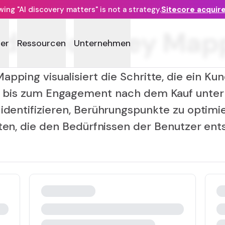
ng "AI discovery matters" is not a strategy.
Sitecore acquir
d:in Journey Map
ner
Ressourcen
Unternehmen
apping visualisiert die Schritte, die ein Ku
is zum Engagement nach dem Kauf unterni
identifizieren, Berührungspunkte zu optimi
ten, die den Bedürfnissen der Benutzer en