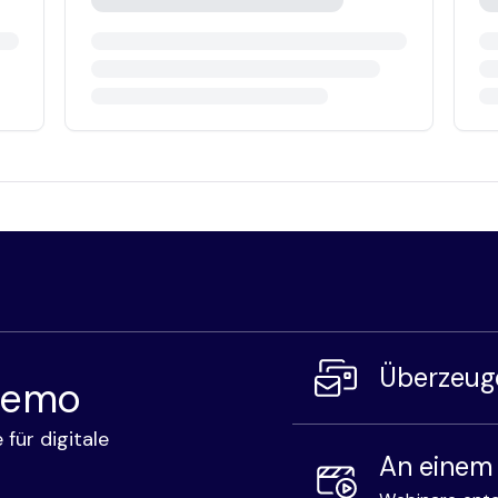
Überzeuge
 Demo
 für digitale
An einem