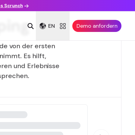
es Scrunch
ping
EN
Demo anfordern
nde von der ersten
mmt. Es hilft,
eren und Erlebnisse
tsprechen.