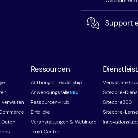
Webinare ent
Support e
Ressourcen
Dienstlei
gie
AI Thought Leadership
Verwaltete Clo
ren
Anwendungsfälle
Sitecore-Diens
NEU
e verwalten
Ressourcen-Hub
Sitecore360
-Commerce
Einblicke
Sitecore-Lern
t Daten
Veranstaltungen & Webinare
Innovationslabor
ories
Trust Center