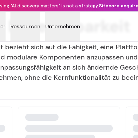
ng "AI discovery matters" is not a strategy.
Sitecore acquir
Erweiterbarkeit
ner
Ressourcen
Unternehmen
t bezieht sich auf die Fähigkeit, eine Plattf
nd modulare Komponenten anzupassen und 
Anpassungsfähigkeit an sich ändernde Ges
hmen, ohne die Kernfunktionalität zu beein