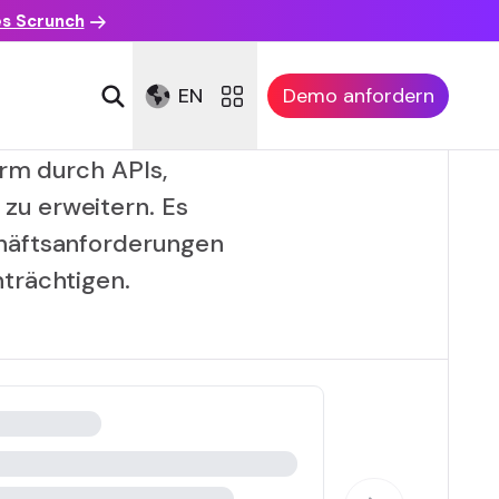
es Scrunch
EN
Demo anfordern
orm durch APIs,
zu erweitern. Es
chäftsanforderungen
trächtigen.