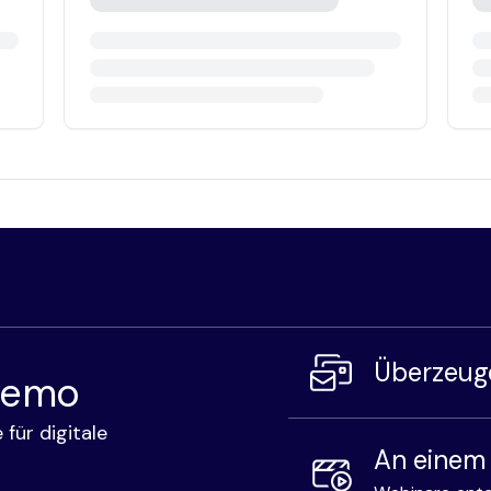
Überzeuge
 Demo
 für digitale
An einem