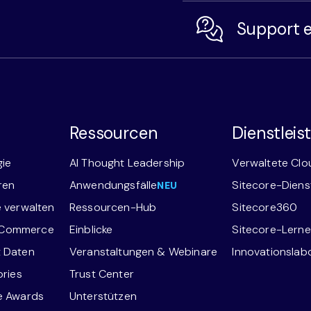
Support e
Ressourcen
Dienstlei
gie
AI Thought Leadership
Verwaltete Clo
ren
Anwendungsfälle
Sitecore-Diens
NEU
e verwalten
Ressourcen-Hub
Sitecore360
-Commerce
Einblicke
Sitecore-Lern
t Daten
Veranstaltungen & Webinare
Innovationslabor
ories
Trust Center
ce Awards
Unterstützen