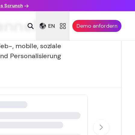
es Scrunch
nnel)
EN
Demo anfordern
b-, mobile, soziale
und Personalisierung