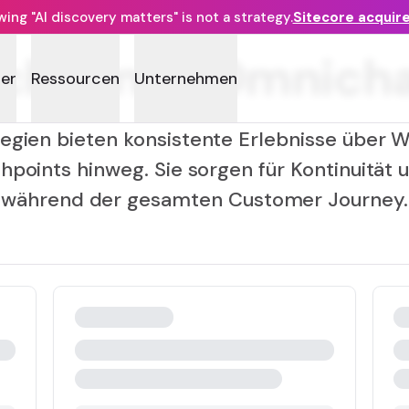
ng "AI discovery matters" is not a strategy.
Sitecore acquir
channel (Omnicha
ner
Ressourcen
Unternehmen
gien bieten konsistente Erlebnisse über We
points hinweg. Sie sorgen für Kontinuität 
während der gesamten Customer Journey.