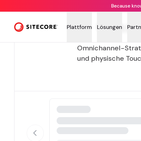
Because knowi
Omni
Plattform
Lösungen
Part
Omnichannel-Strate
und physische Touch