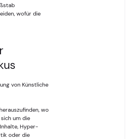
aßstab
iden, wofür die
r
okus
rung von Künstliche
 herauszufinden, wo
 sich um die
 Inhalte, Hyper-
tik oder die