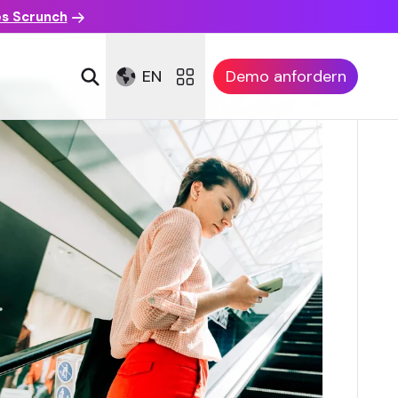
es Scrunch
EN
Demo anfordern