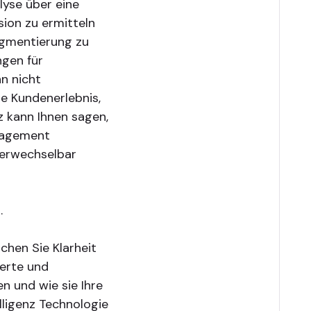
lyse über eine
sion zu ermitteln
egmentierung zu
ngen für
n nicht
e Kundenerlebnis,
nz kann Ihnen sagen,
gagement
verwechselbar
.
chen Sie Klarheit
Werte und
n und wie sie Ihre
lligenz Technologie