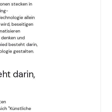
ionen stecken in
ing-
echnologie allein
 wird, beseitigen
matisieren
u denken und
hied besteht darin,
ologie gestalten.
ht darin,
ten
ich "Künstliche