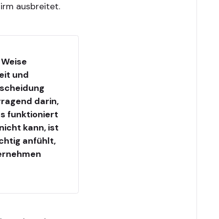
hirm ausbreitet.
e Weise
eit und
rscheidung
orragend darin,
 funktioniert
icht kann, ist
chtig anfühlt,
ternehmen