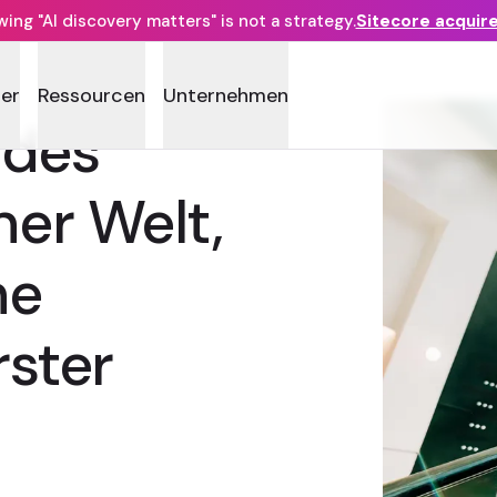
ng "AI discovery matters" is not a strategy.
Sitecore acquir
ner
Ressourcen
Unternehmen
 des
ner Welt,
he
rster