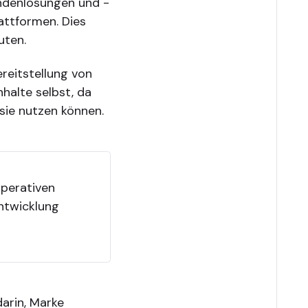
undenlösungen und -
lattformen. Dies
uten.
ereitstellung von
nhalte selbst, da
 sie nutzen können.
operativen
ntwicklung
darin, Marke