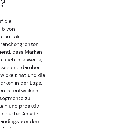
z?
f die
alb von
rauf, als
 Branchengrenzen
end, dass Marken
rn auch ihre Werte,
fnisse und darüber
twickelt hat und die
arken in der Lage,
den zu entwickeln
nsegmente zu
keln und proaktiv
ntrierter Ansatz
Brandings, sondern