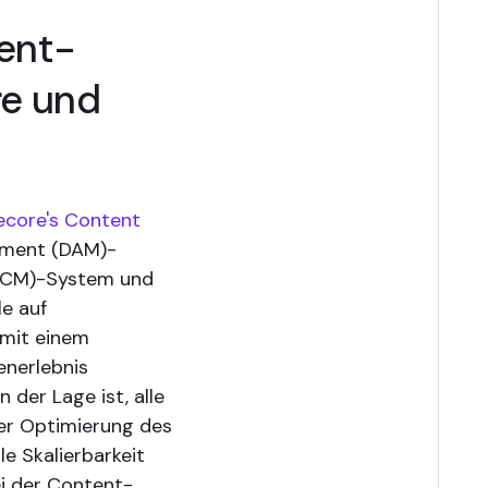
tent-
re und
ecore's Content
ement (DAM)-
PCM)-System und
e auf
 mit einem
enerlebnis
 der Lage ist, alle
der Optimierung des
e Skalierbarkeit
ei der Content-