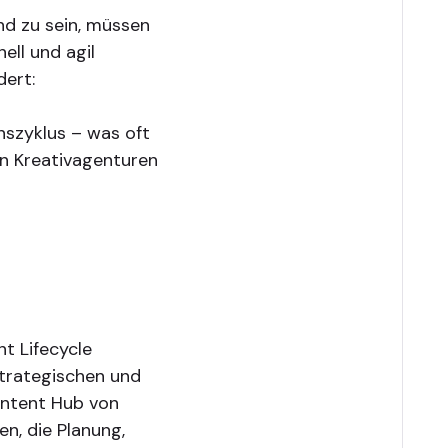
nd zu sein, müssen
ell und agil
dert:
szyklus – was oft
on Kreativagenturen
t Lifecycle
strategischen und
ontent Hub von
en, die Planung,