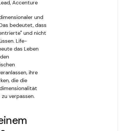
Lead, Accenture
rdimensionaler und
. Das bedeutet, dass
ntrierte" und nicht
ssen. Life-
 heute das Leben
 den
tischen
eranlassen, ihre
en, die die
dimensionalität
 zu verpassen.
 einem