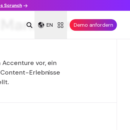
es Scrunch
le Management
EN
Demo anfordern
 Accenture vor, ein
 Content-Erlebnisse
lt.