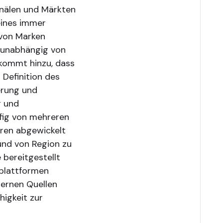
anälen und Märkten
eines immer
 von Marken
, unabhängig von
 kommt hinzu, dass
 Definition des
herung und
g und
ufig von mehreren
ren abgewickelt
 und von Region zu
bereitgestellt
plattformen
ternen Quellen
higkeit zur