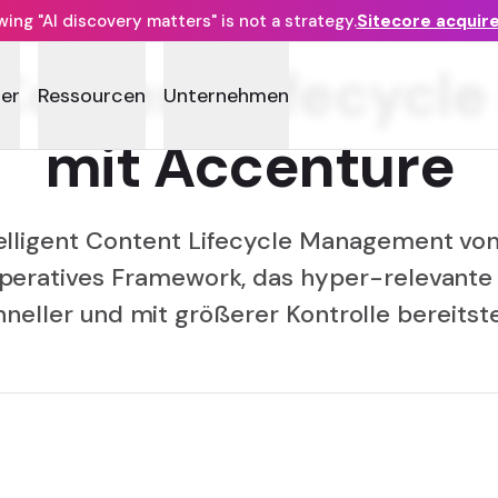
ng "AI discovery matters" is not a strategy.
Sitecore acquir
s Content Lifecyc
ner
Ressourcen
Unternehmen
mit Accenture
telligent Content Lifecycle Management von
operatives Framework, das hyper-relevante
neller und mit größerer Kontrolle bereitstel