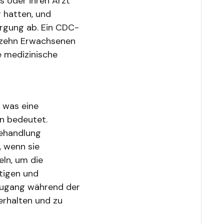
s oder ihren Arzt
g hatten, und
rgung ab. Ein CDC-
n zehn Erwachsenen
e medizinische
, was eine
n bedeutet.
Behandlung
, wenn sie
ln, um die
tigen und
 Zugang während der
rhalten und zu