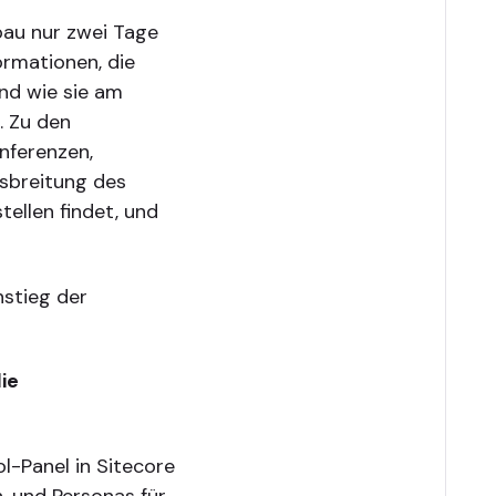
au nur zwei Tage
formationen, die
und wie sie am
. Zu den
nferenzen,
sbreitung des
ellen findet, und
nstieg der
die
l-Panel in Sitecore
, und Personas für