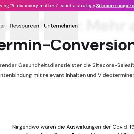
ng "AI discovery matters" is not a strategy.
Sitecore acquir
 Salesforce: Mehr 
ner
Ressourcen
Unternehmen
ermin-Conversio
ührender Gesundheitsdienstleister die Sitecore-Salesf
entenbindung mit relevant Inhalten und Videotermine
Nirgendwo waren die Auswirkungen der Covid-1