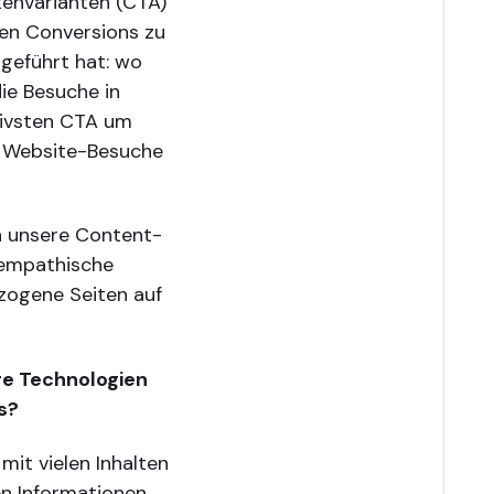
tenvarianten (CTA)
ten Conversions zu
geführt hat: wo
ie Besuche in
tivsten CTA um
e Website-Besuche
h unsere Content-
 empathische
zogene Seiten auf
re Technologien
s?
it vielen Inhalten
en Informationen.