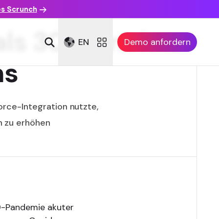
es Scrunch
als 30 % mehr
EN
Demo anfordern
ns
orce-Integration nutzte,
n zu erhöhen
9-Pandemie akuter