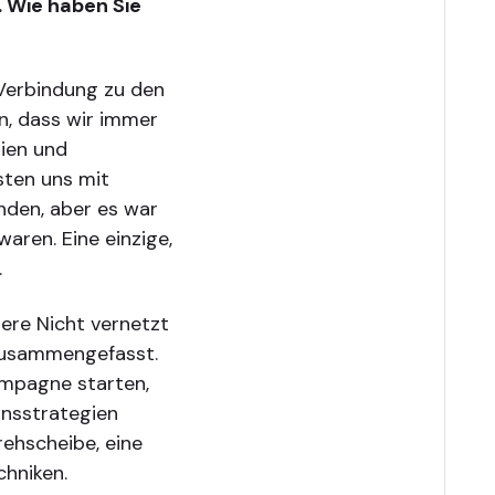
. Wie haben Sie
 Verbindung zu den
n, dass wir immer
nien und
sten uns mit
nden, aber es war
aren. Eine einzige,
.
rere Nicht vernetzt
 zusammengefasst.
ampagne starten,
onsstrategien
ehscheibe, eine
hniken.