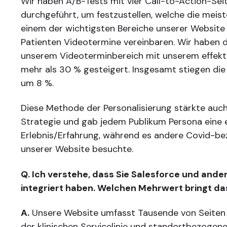
Wir haben A/B-Tests mit vier Call-to-Action-Sei
durchgeführt, um festzustellen, welche die meis
einem der wichtigsten Bereiche unserer Website 
Patienten Videotermine vereinbaren. Wir haben d
unserem Videoterminbereich mit unserem effek
mehr als 30 % gesteigert. Insgesamt stiegen di
um 8 %.
Diese Methode der Personalisierung stärkte auc
Strategie und gab jedem Publikum Persona eine
Erlebnis/Erfahrung, während es andere Covid-be
unserer Website besuchte.
Q. Ich verstehe, dass Sie Salesforce und ande
integriert haben. Welchen Mehrwert bringt da
A.
Unsere Website umfasst Tausende von Seiten m
der klinischen Servicelinie und standortbezogen