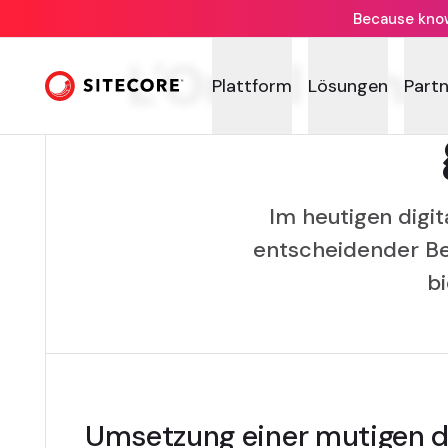
Because knowi
L'Oréal scha
Plattform
Lösungen
Part
Im heutigen digi
entscheidender Be
bi
Umsetzung einer mutigen di