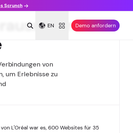
es Scrunch
herausragende
EN
Demo anfordern
e
 Verbindungen von
, um Erlebnisse zu
ind
l von L'Oréal war es, 600 Websites für 35