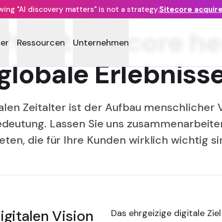
ng "AI discovery matters" is not a strategy.
Sitecore acquir
fft mit Sitecore 
ner
Ressourcen
Unternehmen
globale Erlebniss
talen Zeitalter ist der Aufbau menschlicher
deutung. Lassen Sie uns zusammenarbeiten
eten, die für Ihre Kunden wirklich wichtig s
gitalen Vision
Das ehrgeizige digitale Zie