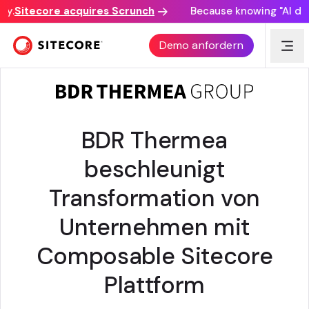
.
Sitecore acquires Scrunch
Because knowing "AI disco
KUNDEN-AUSZEICHNUNG
Demo anfordern
BDR Thermea
beschleunigt
Transformation von
Unternehmen mit
Composable Sitecore
Plattform