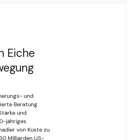
n Eiche
wegung
cherungs- und
ierte Beratung
 Stärke und
0-jähriges
nadier von Küste zu
60 Milliarden US-