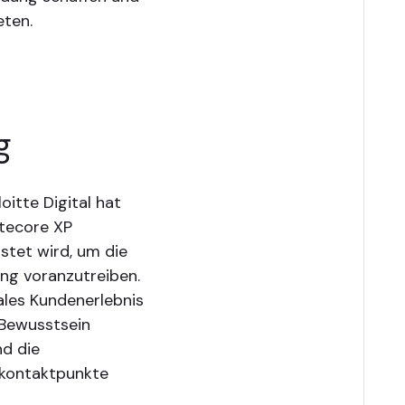
eten.
g
itte Digital hat
itecore XP
stet wird, um die
ng voranzutreiben.
ales Kundenerlebnis
 Bewusstsein
nd die
nkontaktpunkte