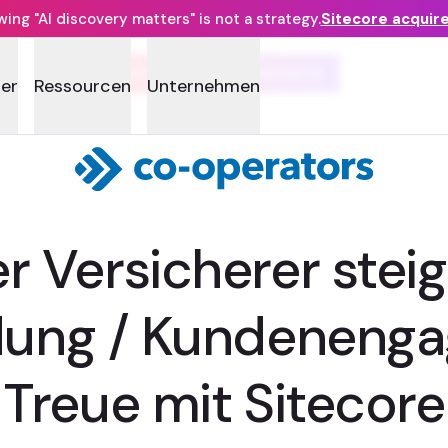
ng "AI discovery matters" is not a strategy.
Sitecore acquir
KUND:IN GESCHICHTE
ner
Ressourcen
Unternehmen
r Versicherer steig
ung / Kundeneng
Treue mit Sitecore