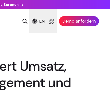
es Scrunch
EN
Demo anfordern
ert Umsatz,
agement und