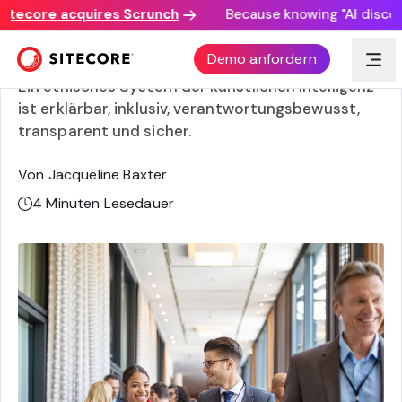
core acquires Scrunch
Because knowing "AI discovery m
Künstliche Intelligenz Ethik in Unternehmen
Demo anfordern
Ein ethisches System der künstlichen Intelligenz
ist erklärbar, inklusiv, verantwortungsbewusst,
transparent und sicher.
Von Jacqueline Baxter
4
Minuten Lesedauer