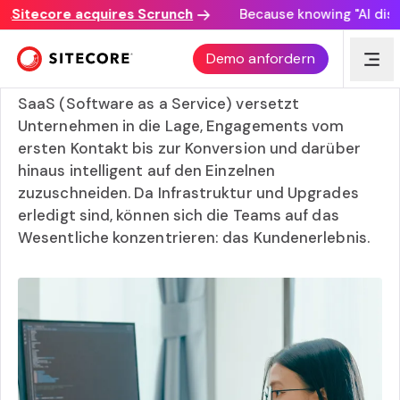
Sitecore acquires Scrunch
Because knowing "AI discov
Warum SaaS? Cloud und die Zukunft des Content-
Demo anfordern
Managements
SaaS (Software as a Service) versetzt
Unternehmen in die Lage, Engagements vom
ersten Kontakt bis zur Konversion und darüber
hinaus intelligent auf den Einzelnen
zuzuschneiden. Da Infrastruktur und Upgrades
erledigt sind, können sich die Teams auf das
Wesentliche konzentrieren: das Kundenerlebnis.