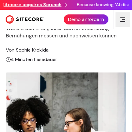
itecore acquires Scrunch
Because knowing "AI discover
Der ROI von Content Marketing
Demo anfordern
Wie Sie den Erfolg Ihrer Content Marketing
Bemühungen messen und nachweisen können
Von Sophie Krokida
4
Minuten Lesedauer