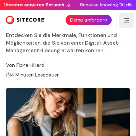
itecore acquires Scrunch
Because knowing "AI discover
Anatomie einer DAM: Digital Asset Management-
Demo anfordern
Funktionen
Entdecken Sie die Merkmale, Funktionen und
Möglichkeiten, die Sie von einer Digital-Asset-
Management-Lösung erwarten können.
Von Fiona Hilliard
4
Minuten Lesedauer