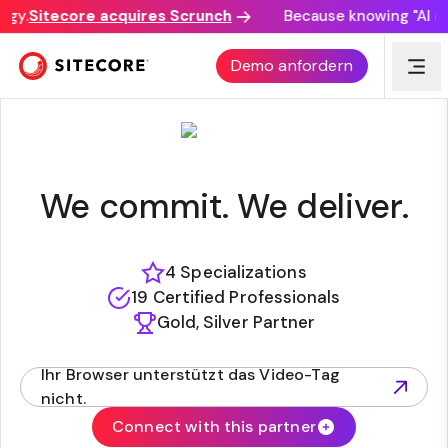
gy.
Sitecore acquires Scrunch
Because knowing "AI disc
DELAWARE
Demo anfordern
We commit. We deliver.
4 Specializations
19 Certified Professionals
Gold, Silver Partner
Ihr Browser unterstützt das Video-Tag
(opens in new tab)
nicht.
Connect with this partner