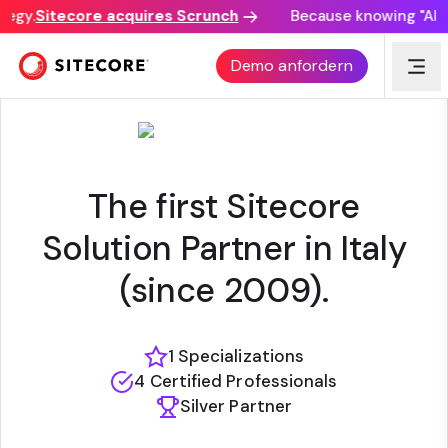
egy.
Sitecore acquires Scrunch
Because knowing "AI di
GM SERVIZI SRL - ITALY
Demo anfordern
The first Sitecore
Solution Partner in Italy
(since 2009).
1 Specializations
4 Certified Professionals
Silver Partner