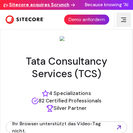
gy.
Sitecore acquires Scrunch
Because knowing "AI dis
TCS
Demo anfordern
Tata Consultancy
Services (TCS)
4 Specializations
82 Certified Professionals
Silver Partner
Ihr Browser unterstützt das Video-Tag
(opens in new tab)
nicht.