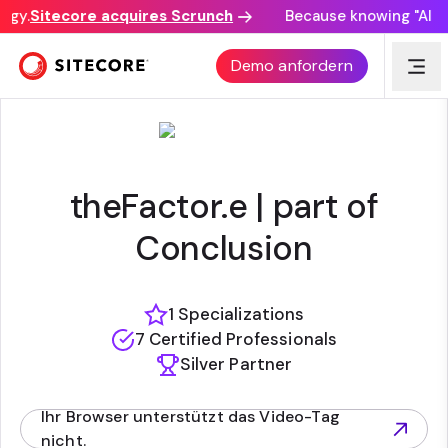
gy.
Sitecore acquires Scrunch
Because knowing "AI dis
THEFACTOR.E B.V.
Demo anfordern
theFactor.e | part of
Conclusion
1 Specializations
7 Certified Professionals
Silver Partner
Ihr Browser unterstützt das Video-Tag
(opens in new tab)
nicht.