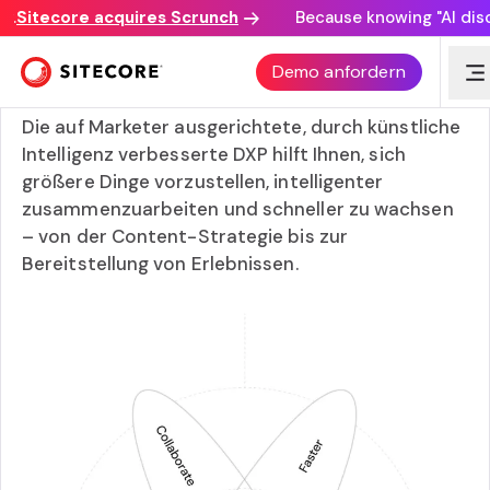
itecore acquires Scrunch
Because knowing "AI discover
Schöpfen Sie Ihr Marketingpotenzial mit der Kraft aus,
Demo anfordern
intelligent zu bauen
Die auf Marketer ausgerichtete, durch künstliche
Intelligenz verbesserte DXP hilft Ihnen, sich
größere Dinge vorzustellen, intelligenter
zusammenzuarbeiten und schneller zu wachsen
– von der Content-Strategie bis zur
Bereitstellung von Erlebnissen.