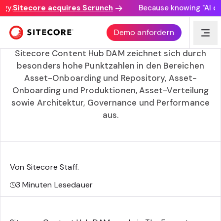
y.
Sitecore acquires Scrunch
Because knowing "AI disc
Sitecore Content Hub DAM von Forrester Wave als
Demo anfordern
Strong Performer™ ausgezeichnet
Sitecore Content Hub DAM zeichnet sich durch
besonders hohe Punktzahlen in den Bereichen
Asset-Onboarding und Repository, Asset-
Onboarding und Produktionen, Asset-Verteilung
sowie Architektur, Governance und Performance
aus.
Von Sitecore Staff
.
3
Minuten Lesedauer