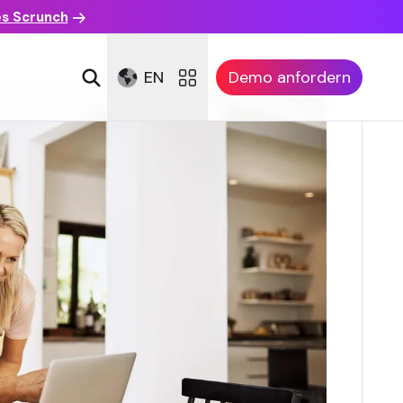
es Scrunch
EN
Demo anfordern