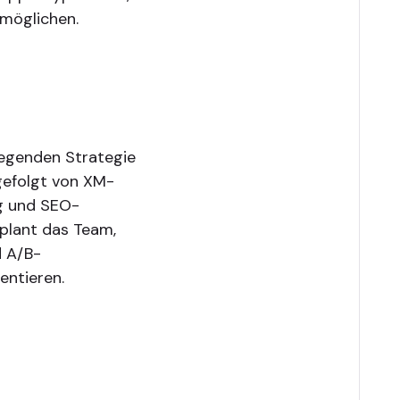
rmöglichen.
legenden Strategie
 gefolgt von XM-
g und SEO-
 plant das Team,
d A/B-
entieren.