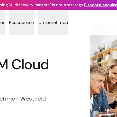
ng "AI discovery matters" is not a strategy.
Sitecore acquir
ner
Ressourcen
Unternehmen
XM Cloud
nehmen Westfield