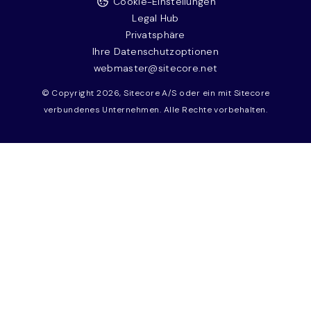
Cookie-Einstellungen
Legal Hub
Privatsphäre
Ihre Datenschutzoptionen
webmaster@sitecore.net
© Copyright 2026, Sitecore A/S oder ein mit Sitecore
verbundenes Unternehmen. Alle Rechte vorbehalten.