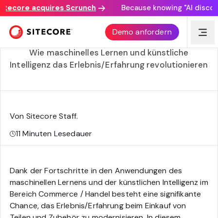
core acquires Scrunch
Because knowing "AI discovery m
Wichtige Ratschläge zur Optimierung Ihrer E-
Demo anfordern
Commerce / Handel Website für Autoteile
Wie maschinelles Lernen und künstliche
Intelligenz das Erlebnis/Erfahrung revolutionieren
Von Sitecore Staff
.
11
Minuten Lesedauer
Dank der Fortschritte in den Anwendungen des
maschinellen Lernens und der künstlichen Intelligenz im
Bereich Commerce / Handel besteht eine signifikante
Chance, das Erlebnis/Erfahrung beim Einkauf von
Teilen und Zubehör zu modernisieren. In diesem