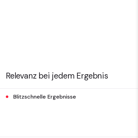
Relevanz bei jedem Ergebnis
Blitzschnelle Ergebnisse
Fördern Sie mithilfe KI-gesteuerter Suchvorgänge
unmittelbar besonders relevante Inhalte und Produkte
zu Tage