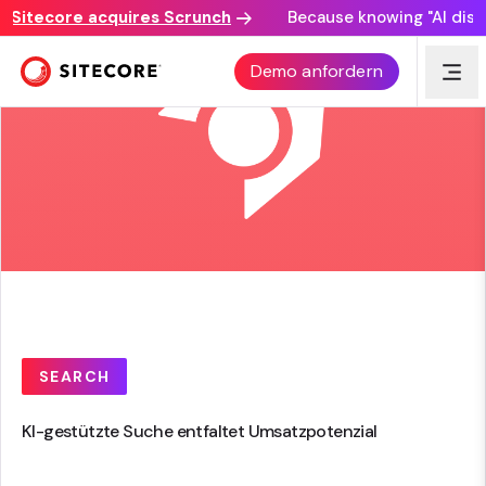
itecore acquires Scrunch
Because knowing "AI discover
Demo anfordern
SEARCH
KI-gestützte Suche entfaltet Umsatzpotenzial