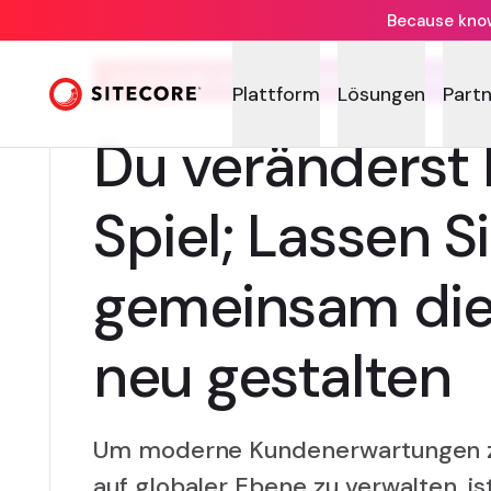
Because knowi
SITECORE FÜR INFORMATIONSTECHN
Plattform
Lösungen
Part
Du veränderst 
Spiel; Lassen S
gemeinsam die
neu gestalten
Um moderne Kundenerwartungen zu
auf globaler Ebene zu verwalten, is