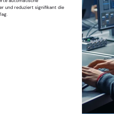
terte automatische
r und reduziert signifikant die
Tag.