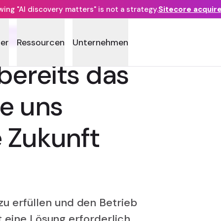
ng "AI discovery matters" is not a strategy.
Sitecore acquir
OLOGIE
ner
Ressourcen
Unternehmen
bereits das
ie uns
 Zukunft
 erfüllen und den Betrieb
t eine Lösung erforderlich,