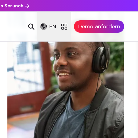
es Scrunch
EN
Demo anfordern