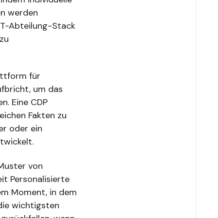
en werden
IT-Abteilung-Stack
 zu
ttform für
fbricht, um das
ßen. Eine CDP
eichen Fakten zu
er oder ein
wickelt.
 Muster von
it Personalisierte
dem Moment, in dem
die wichtigsten