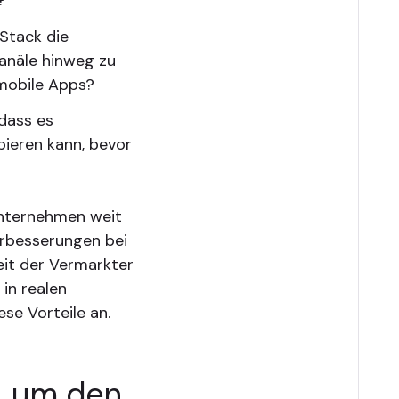
?
Stack die
anäle hinweg zu
d mobile Apps?
 dass es
ieren kann, bevor
Unternehmen weit
erbesserungen bei
eit der Vermarkter
 in realen
se Vorteile an.
, um den