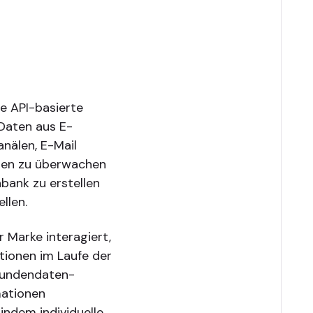
e API-basierte
Daten aus E-
nälen, E-Mail
len zu überwachen
nbank zu erstellen
llen.
r Marke interagiert,
ationen im Laufe der
 Kundendaten-
mationen
indem individuelle