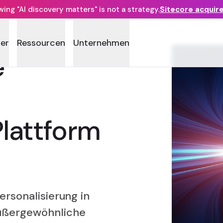
ng "AI discovery matters" is not a strategy.
Sitecore acquir
ner
Ressourcen
Unternehmen
e
lattform
rsonalisierung in
ußergewöhnliche