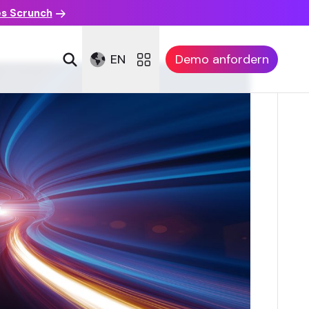
es Scrunch
EN
Demo anfordern