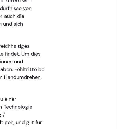
Marketern wird
edürfnisse von
r auch die
 und sich
reichhaltiges
ke findet. Um dies
innen und
aben. Fehltritte bei
im Handumdrehen,
u einer
n Technologie
 /
gen, und gilt für