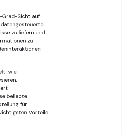
0-Grad-Sicht auf
t, datengesteuerte
isse zu liefern und
ormationen zu
deninteraktionen
lt, wie
sieren,
iert
se beliebte
teilung für
chtigsten Vorteile
.