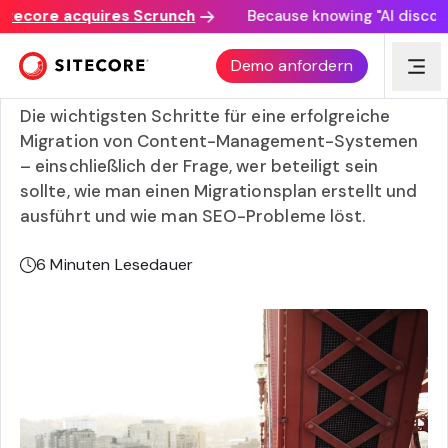
core acquires Scrunch
Because knowing "AI discovery m
Leitfaden zur Migration von Content-Management-
Demo anfordern
Systemen
Die wichtigsten Schritte für eine erfolgreiche
Migration von Content-Management-Systemen
– einschließlich der Frage, wer beteiligt sein
sollte, wie man einen Migrationsplan erstellt und
ausführt und wie man SEO-Probleme löst.
6
Minuten Lesedauer