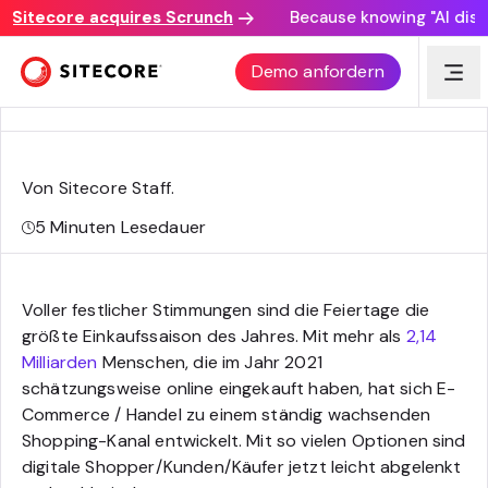
Sitecore acquires Scrunch
Because knowing "AI discove
So differenzieren Sie Ihre Commerce / Handel
Demo anfordern
Unternehmen in der größten Shopping-Saison
Von Sitecore Staff
.
5
Minuten Lesedauer
Voller festlicher Stimmungen sind die Feiertage die
größte Einkaufssaison des Jahres. Mit mehr als
2,14
Milliarden
Menschen, die im Jahr 2021
schätzungsweise online eingekauft haben, hat sich E-
Commerce / Handel zu einem ständig wachsenden
Shopping-Kanal entwickelt. Mit so vielen Optionen sind
digitale Shopper/Kunden/Käufer jetzt leicht abgelenkt