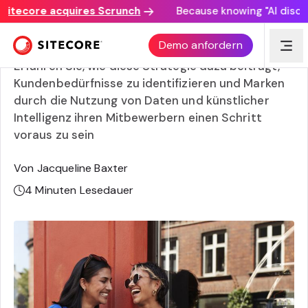
ecore acquires Scrunch
Because knowing "AI discovery
Was ist Hyper-Personalisierung?
Demo anfordern
Erfahren Sie, wie diese Strategie dazu beiträgt,
Kundenbedürfnisse zu identifizieren und Marken
durch die Nutzung von Daten und künstlicher
Intelligenz ihren Mitbewerbern einen Schritt
voraus zu sein
Von Jacqueline Baxter
4
Minuten Lesedauer