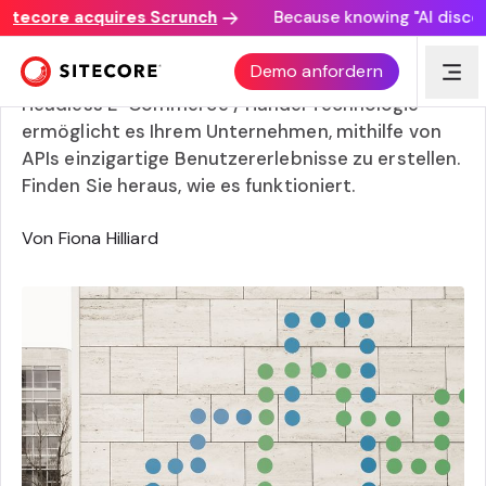
ecore acquires Scrunch
Because knowing "AI discovery 
Was ist eine Headless E-Commerce / Handel-API?
Demo anfordern
Headless E-Commerce / Handel Technologie
ermöglicht es Ihrem Unternehmen, mithilfe von
APIs einzigartige Benutzererlebnisse zu erstellen.
Finden Sie heraus, wie es funktioniert.
Von Fiona Hilliard