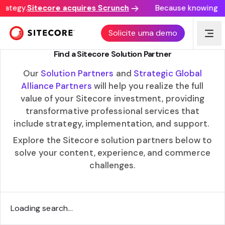
rategy.
Sitecore acquires Scrunch
Because knowing "AI
WORK WITH EXPERTS
Solicite uma demo
Find a Sitecore Solution Partner
Our
Solution Partners
and
Strategic Global
Alliance Partners
will help you realize the full
value of your Sitecore investment, providing
transformative professional services that
include strategy, implementation, and support.
Explore the Sitecore solution partners below to
solve your content, experience, and commerce
challenges.
Loading search...