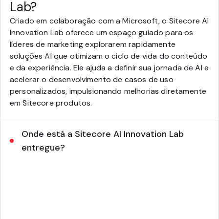
Lab?
Criado em colaboração com a Microsoft, o Sitecore AI
Innovation Lab oferece um espaço guiado para os
líderes de marketing explorarem rapidamente
soluções AI que otimizam o ciclo de vida do conteúdo
e da experiência. Ele ajuda a definir sua jornada de AI e
acelerar o desenvolvimento de casos de uso
personalizados, impulsionando melhorias diretamente
em Sitecore produtos.
Onde está a Sitecore AI Innovation Lab
entregue?
O Sitecore AI Innovation Lab combina sessões
remotas, virtuais e presenciais, incluindo acesso a
Hubs de Inovação da Microsoft em 40+ cidades
globais. Colaborando estreitamente com
especialistas da Microsoft, tem sede em Dublin com