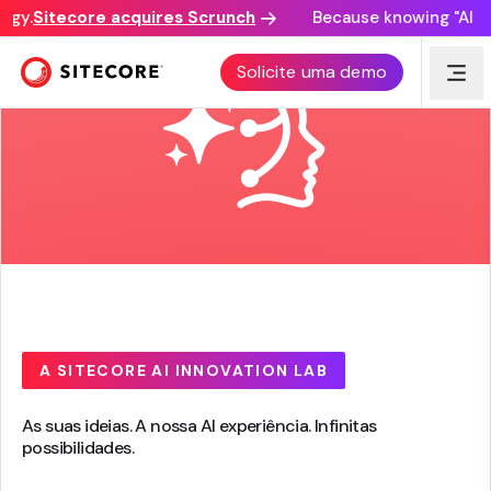
gy.
Sitecore acquires Scrunch
Because knowing "AI disc
Solicite uma demo
A SITECORE AI INNOVATION LAB
As suas ideias. A nossa AI experiência. Infinitas
possibilidades.