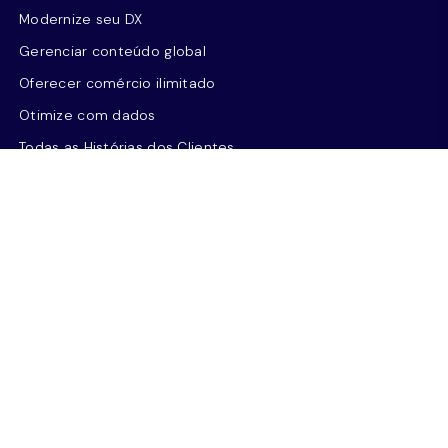
Modernize seu DX
Gerenciar conteúdo global
Oferecer comércio ilimitado
Otimize com dados
Todas as Histórias dos Clientes
Prêmios de Experiência
Todos os Relatórios dos Analistas
Simpósio Sitecore
Recursos
Liderança de pensamento
Casos de uso
NOVO
Centro de Recursos
Percepções