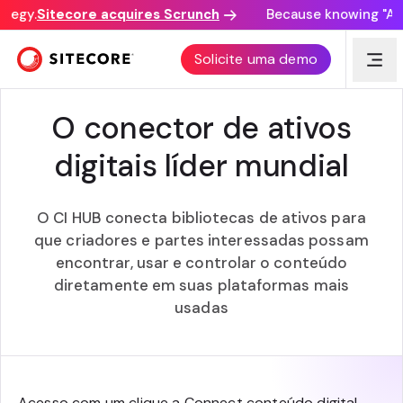
tegy.
Sitecore acquires Scrunch
Because knowing "AI d
CI HUB GMBH + SITECORE
Solicite uma demo
O conector de ativos
digitais líder mundial
O CI HUB conecta bibliotecas de ativos para
que criadores e partes interessadas possam
encontrar, usar e controlar o conteúdo
diretamente em suas plataformas mais
usadas
Acesso com um clique a Connect conteúdo digital,