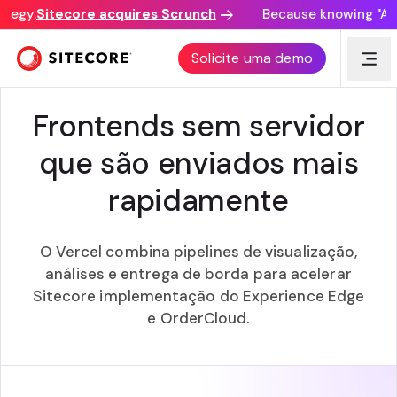
tegy.
Sitecore acquires Scrunch
Because knowing "AI d
VERCEL + SITECORE
Solicite uma demo
Frontends sem servidor
que são enviados mais
rapidamente
O Vercel combina pipelines de visualização,
análises e entrega de borda para acelerar
Sitecore implementação do Experience Edge
e OrderCloud.