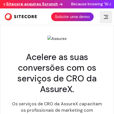
y.
Sitecore acquires Scrunch
Because knowing "AI disco
SERVIÇOS DE OTIMIZAÇÃO DA TAXA DE
Solicite uma demo
CONVERSÃO DA ASSUREX
Acelere as suas
conversões com os
serviços de CRO da
AssureX.
Os serviços de CRO da AssureX capacitam
os profissionais de marketing com