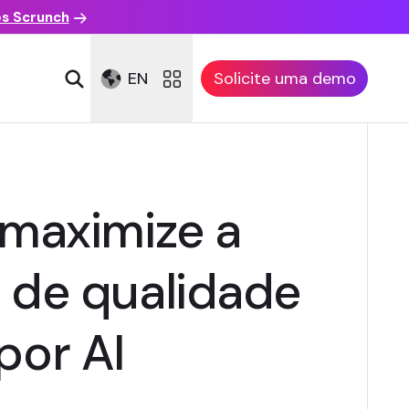
es Scrunch
EN
Solicite uma demo
 maximize a
 de qualidade
por AI