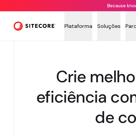
Because knowi
Plataforma
Soluções
Par
Crie melho
eficiência c
de co