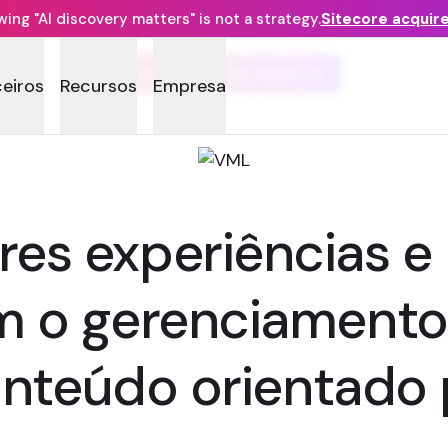
ng "AI discovery matters" is not a strategy.
Sitecore acquir
GUARDIÃO DA MARCA
ceiros
Recursos
Empresa
res experiências e
om o gerenciamento
nteúdo orientado 