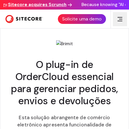
y.
Sitecore acquires Scrunch
Because knowing "AI disc
PACOTE DE GERENCIAMENTO DE PEDIDOS DA
Solicite uma demo
BRIMIT PARA ORDERCLOUD
O plug-in de
OrderCloud essencial
para gerenciar pedidos,
envios e devoluções
Esta solução abrangente de comércio
eletrônico apresenta funcionalidade de