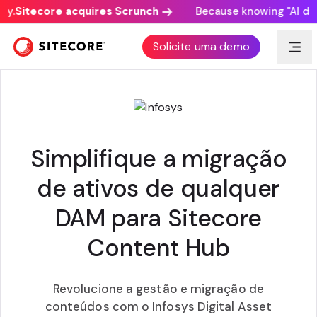
.
Sitecore acquires Scrunch
Because knowing "AI discov
INFOSYS ACELERADOR DE MIGRAÇÃO DE
Solicite uma demo
ATIVOS DIGITAIS
Simplifique a migração
de ativos de qualquer
DAM para Sitecore
Content Hub
Revolucione a gestão e migração de
conteúdos com o Infosys Digital Asset