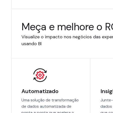
Meça e melhore o R
Visualize o impacto nos negócios das exper
usando BI
Automatizado
Insi
Uma solução de transformação
Junte-
de dados automatizada de
dados 
ponta a ponta que acelera o
que c