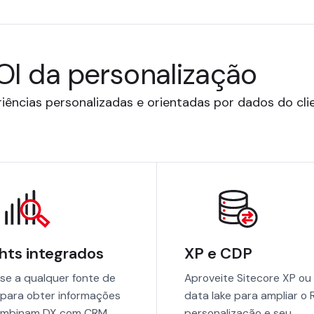
OI da personalização
iências personalizadas e orientadas por dados do cli
ghts integrados
XP e CDP
se a qualquer fonte de
Aproveite Sitecore XP o
para obter informações
data lake para ampliar o 
ombinam DX com CRM,
personalização e seu