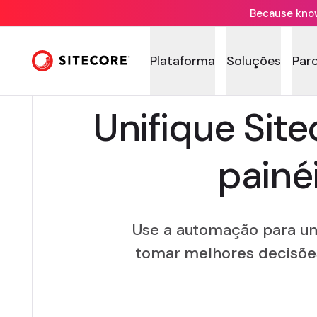
Because knowi
Plataforma
Soluções
Par
Unifique Sit
painé
Use a automação para uni
tomar melhores decisõe