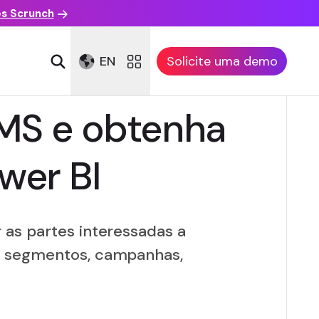
es Scrunch
EN
Solicite uma demo
CMS e obtenha
wer BI
 as partes interessadas a
, segmentos, campanhas,