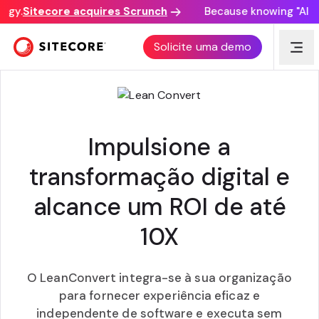
gy.
Sitecore acquires Scrunch
Because knowing "AI dis
OTIMIZAÇÃO WEB
Solicite uma demo
Impulsione a
transformação digital e
alcance um ROI de até
10X
O LeanConvert integra-se à sua organização
para fornecer experiência eficaz e
independente de software e executa sem