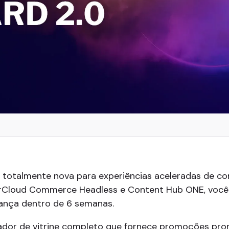
 totalmente nova para experiências aceleradas de co
erCloud Commerce Headless e Content Hub ONE, você p
lança dentro de 6 semanas.
ador de vitrine completo que fornece promoções pro