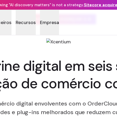
ng "AI discovery matters" is not a strategy.
Sitecore acquir
ORDERCLOUD AVANÇAR 2.0
ceiros
Recursos
Empresa
rine digital em se
ão de comércio c
mércio digital envolventes com o OrderClou
ades e plug-ins melhorados que reduzem c