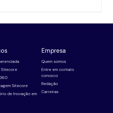
ços
Empresa
erenciada
Quem somos
 Sitecore
Entre em contato
conosco
e360
Redação
zagem Sitecore
Carreiras
ório de Inovação em