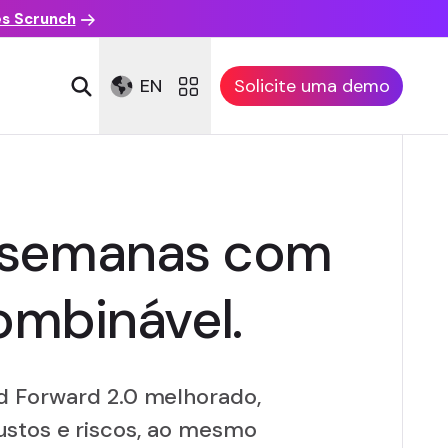
es Scrunch
EN
Solicite uma demo
is semanas com
ombinável.
d Forward 2.0 melhorado,
ustos e riscos, ao mesmo