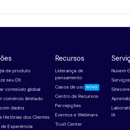
ções
Recursos
Servi
gia de produto
Liderança de
Nuvem G
pensamento
ze seu DX
Serviços
Casos de uso
NOVO
ar conteúdo global
Sitecor
Centro de Recursos
r comércio ilimitado
Aprendi
Percepções
 com dados
Laborat
Eventos e Webinars
IA
 Histórias dos Clientes
Trust Center
 de Experiência