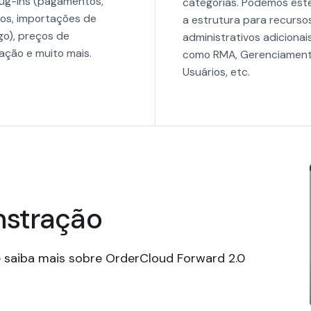
lug-ins (pagamentos,
categorias. Podemos est
os, importações de
a estrutura para recurso
go), preços de
administrativos adicionais
ação e muito mais.
como RMA, Gerenciamen
Usuários, etc.
nstração
 saiba mais sobre OrderCloud Forward 2.0