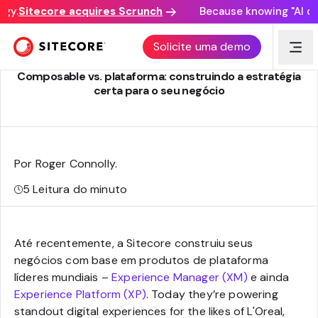
y.
Sitecore acquires Scrunch
Because knowing "AI disc
ESTRATÉGIA DE PRODUTO SITECORE
Solicite uma demo
Composable vs. plataforma: construindo a estratégia
certa para o seu negócio
Por Roger Connolly
.
5
Leitura do minuto
Até recentemente, a Sitecore construiu seus
negócios com base em produtos de plataforma
líderes mundiais –
Experience Manager (XM)
e ainda
Experience Platform (XP)
. Today they’re powering
standout digital experiences for the likes of L'Oreal,