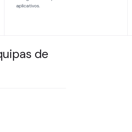
aplicativos.
quipas de
ntidade, garantindo
a AI — desde esquemas
mercado —