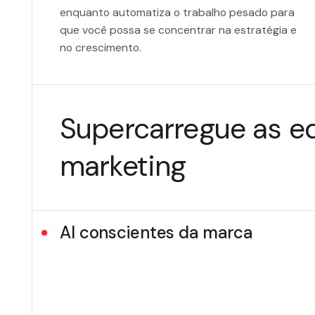
enquanto automatiza o trabalho pesado para
que você possa se concentrar na estratégia e
no crescimento.
Supercarregue as e
marketing
AI conscientes da marca
Alinha cada ação com os seus valores e ide
que todos os resultados orientados para 
de cores e mensagens até tendências de 