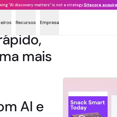
ng "AI discovery matters" is not a strategy.
Sitecore acquir
ceiros
Recursos
Empresa
rápido,
rma mais
om AI e