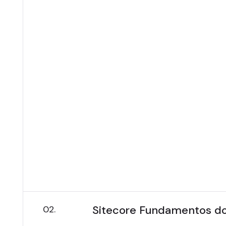
Módulos do Curso
Compreender Sitecore Experie
Gerenciamento de conteúdo n
Gerenciamento de conteúdo 
Gerenciando mídia
Publicação & Fluxo de trabal
Marketing de Experiência Digi
Datas das Sessões
Sitecore Fundamentos d
02.