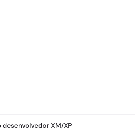
nce Platform Digital
o Editor de experiência
no Editor de conteúdo
ho
tal - Personalização
o desenvolvedor XM/XP