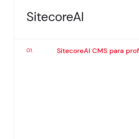
SitecoreAI
SitecoreAI CMS para prof
01.
Preço:
$550 USD
Resumo
O
SitecoreAI CMS para profissi
gerenciamento de páginas da w
mais recentes recursos de edi
Este curso foi projetado para d
com conteúdo de sites corpor