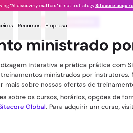
ng "AI discovery matters" is not a strategy.
Sitecore acquir
SITECORE LEARNING
ceiros
Recursos
Empresa
to ministrado por
dizagem interativa e prática prática com S
treinamentos ministrados por instrutores. 
r mais sobre nossas ofertas de treinamento
s sobre os cursos, horários, opções de form
itecore Global
. Para adquirir um curso, vis