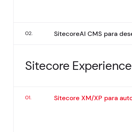
Datas das Sessões
SitecoreAI CMS para des
02.
Sitecore Experienc
Sitecore XM/XP para aut
01.
Preço:
$550 USD
Resumo