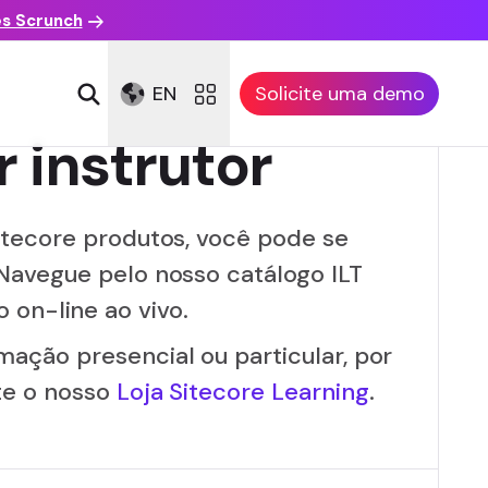
es Scrunch
EN
Solicite uma demo
 instrutor
itecore produtos, você pode se
Navegue pelo nosso catálogo ILT
 on-line ao vivo.
ação presencial ou particular, por
ite o nosso
Loja Sitecore Learning
.