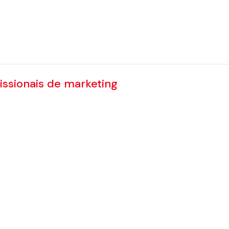
issionais de marketing
onais de marketing
curso é foco na criação, edição e
eb polidas e personalizadas e conteúdo usando Site
ção SitecoreAI CMS Pages.
ar aos alunos a experiência prática necessária para t
ativos usando SitecoreAI como um moderno sistema 