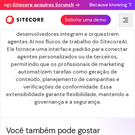
tegy.
Sitecore acquires Scrunch
Because knowing "AI d
API do agente
Solicite uma demo
A API do agente permite que os
desenvolvedores integrem e orquestrem
agentes AI nos fluxos de trabalho do SitecoreAI.
Ele fornece uma interface padrão para conectar
agentes personalizados ou de terceiros,
permitindo que os profissionais de marketing
automatizem tarefas como geração de
conteúdo, planejamento de campanhas e
verificações de conformidade. Essa
extensibilidade garante flexibilidade, mantendo a
governança e a segurança.
Você também pode gostar